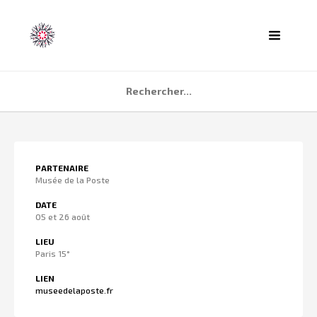
ACCUEIL
PARTENAIRE
AGENDA
Musée de la Poste
PARTENAIRES
DATE
05 et 26 août
TÉMOIGNAGES
LIEU
QUI SOMMES NOUS ?
Paris 15°
CONTACT
LIEN
museedelaposte.fr