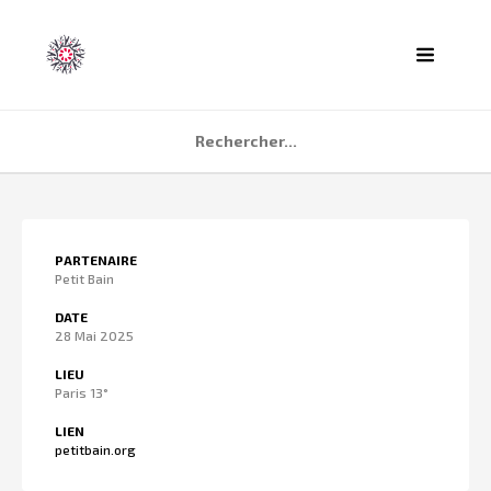
ACCUEIL
PARTENAIRE
AGENDA
Petit Bain
PARTENAIRES
DATE
28 Mai 2025
TÉMOIGNAGES
LIEU
QUI SOMMES NOUS ?
Paris 13°
CONTACT
LIEN
petitbain.org