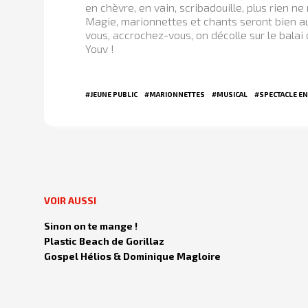
en chèvre, en vain, scribadouille, plus rien ne
Magie, marionnettes et chants seront bien a
vous, accrochez-vous, on décolle sur le balai
Youv !
#JEUNE PUBLIC
#MARIONNETTES
#MUSICAL
#SPECTACLE EN
VOIR AUSSI
Sinon on te mange !
Plastic Beach de Gorillaz
Gospel Hélios & Dominique Magloire