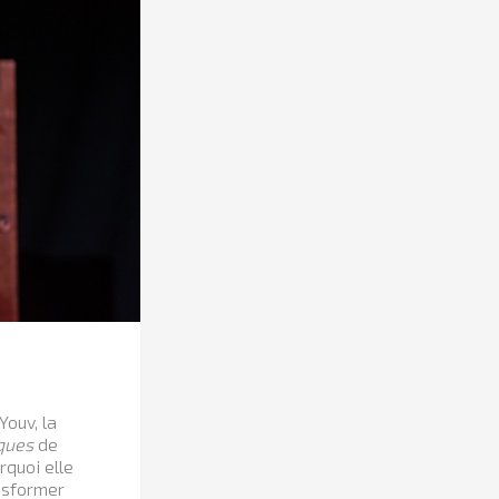
Youv, la
ques
de
rquoi elle
nsformer