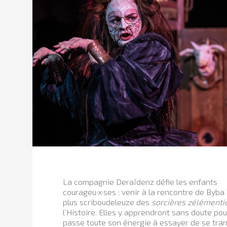
La compagnie Deraïdenz défie les enfants
courageu·x·ses : venir à la rencontre de Byba 
plus scriboudeleuze des
sorcières zélémenti
l’Histoire. Elles y apprendront sans doute pou
passe toute son énergie à essayer de se tra