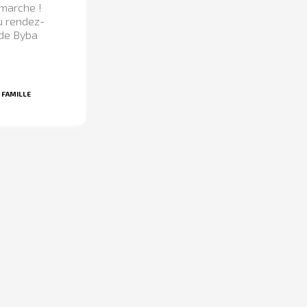
 marche !
u rendez-
 de Byba
 FAMILLE