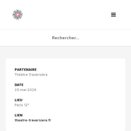
ACCUEIL
PARTENAIRE
AGENDA
Théâtre Traversière
PARTENAIRES
DATE
20 mai 2026
TÉMOIGNAGES
LIEU
QUI SOMMES NOUS ?
Paris 12°
CONTACT
LIEN
theatre-traversiere.fr