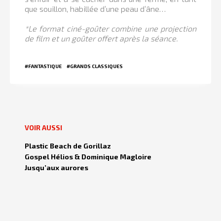
que souillon, habillée d’une peau d’âne…
*Le format ciné-goûter combine une projection
de film et un goûter offert après la séance.
#FANTASTIQUE
#GRANDS CLASSIQUES
VOIR AUSSI
Plastic Beach de Gorillaz
Gospel Hélios & Dominique Magloire
Jusqu’aux aurores