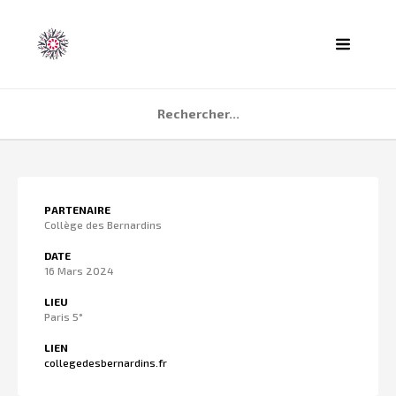
ACCUEIL
PARTENAIRE
AGENDA
Collège des Bernardins
PARTENAIRES
DATE
16 Mars 2024
TÉMOIGNAGES
LIEU
QUI SOMMES NOUS ?
Paris 5°
CONTACT
LIEN
collegedesbernardins.fr