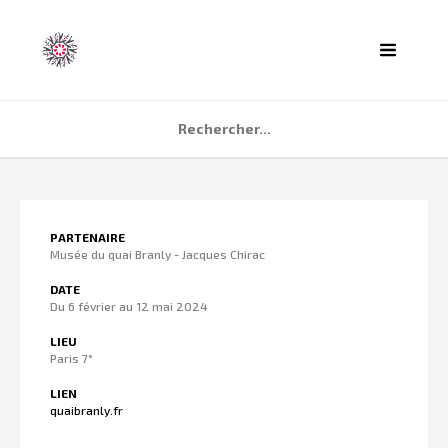
ACCUEIL
PARTENAIRE
AGENDA
Musée du quai Branly - Jacques Chirac
PARTENAIRES
DATE
Du 6 février au 12 mai 2024
TÉMOIGNAGES
LIEU
QUI SOMMES NOUS ?
Paris 7°
CONTACT
LIEN
quaibranly.fr