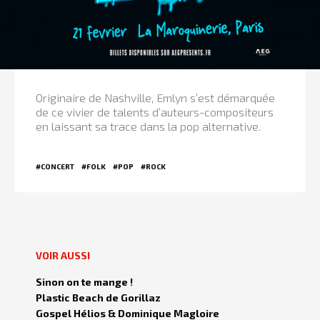
Originaire de Nashville, Emlyn s’est démarquée
de ce vivier de talents d’auteurs-compositeurs
en laissant sa trace dans la pop alternative.
#CONCERT
#FOLK
#POP
#ROCK
VOIR AUSSI
Sinon on te mange !
Plastic Beach de Gorillaz
Gospel Hélios & Dominique Magloire