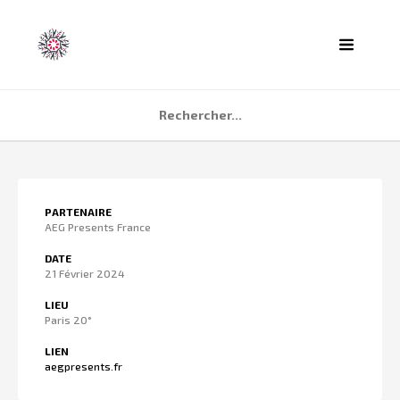
ACCUEIL
PARTENAIRE
AGENDA
AEG Presents France
PARTENAIRES
DATE
21 Février 2024
TÉMOIGNAGES
LIEU
QUI SOMMES NOUS ?
Paris 20°
CONTACT
LIEN
aegpresents.fr