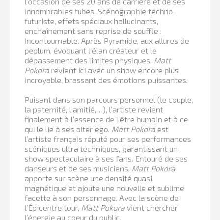
l’occasion de ses 20 ans de carrière et de ses
innombrables tubes. Scénographie techno-
futuriste, effets spéciaux hallucinants,
enchaînement sans reprise de souffle :
Incontournable. Après Pyramide, aux allures de
peplum, évoquant l’élan créateur et le
dépassement des limites physiques,
Matt
Pokora
revient ici avec un show encore plus
incroyable, brassant des émotions puissantes.
Puisant dans son parcours personnel (le couple,
la paternité, l’amitié,…), l’artiste revient
finalement à l’essence de l’être humain et à ce
qui le lie à ses alter ego.
Matt Pokora
est
l’artiste français réputé pour ses performances
scéniques ultra techniques, garantissant un
show spectaculaire à ses fans. Entouré de ses
danseurs et de ses musiciens,
Matt Pokora
apporte sur scène une densité quasi
magnétique et ajoute une nouvelle et sublime
facette à son personnage. Avec la scène de
l’Épicentre tour,
Matt Pokora
vient chercher
l’énergie au coeur du public.