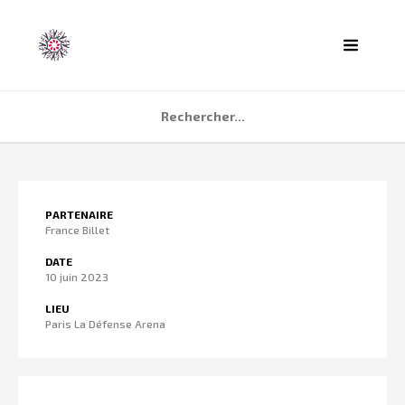
ACCUEIL
PARTENAIRE
AGENDA
France Billet
PARTENAIRES
DATE
10 juin 2023
TÉMOIGNAGES
LIEU
QUI SOMMES NOUS ?
Paris La Défense Arena
CONTACT