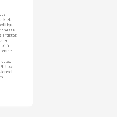
sous
ock et,
olitique
 richesse
s artistes
de à
ité à
, comme
iques.
Philippe
sionnels
h.