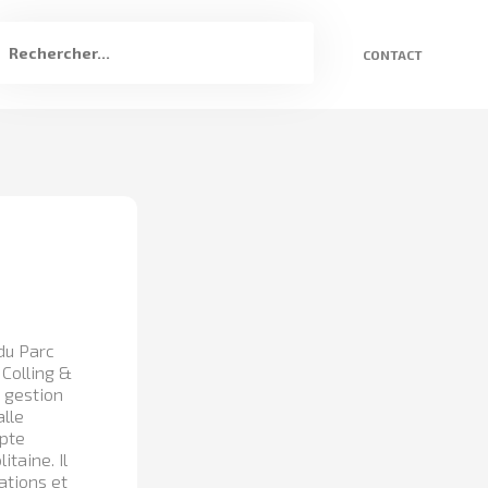
CONTACT
 du Parc
 Colling &
a gestion
alle
mpte
taine. Il
ations et