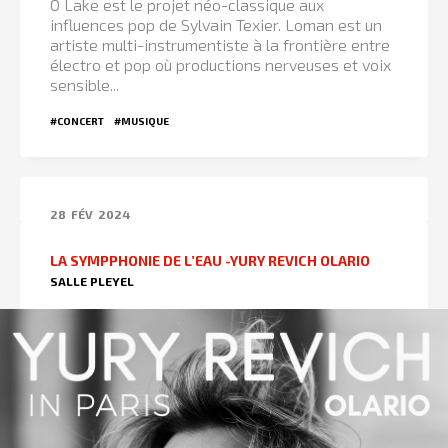
Ô Lake est le projet néo-classique aux
influences pop de Sylvain Texier. Loman est un
artiste multi-instrumentiste à la frontière entre
électro et pop où productions nerveuses et voix
sensible...
#CONCERT
#MUSIQUE
28
FÉV
2024
LA SYMPPHONIE DE L’EAU -YURY REVICH OLARIO
SALLE PLEYEL