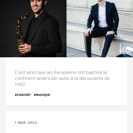
C’est ainsi que les Européens ont baptisé le
continent américain suite à la découverte de
1492.
#CONCERT
#MUSIQUE
1
MAR
2024