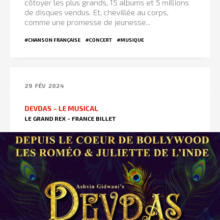
côtoyer les plus grands, 15 albums et 5 millions
de disques vendus. Et, chevillée au corps,
comme une promesse de jeunesse...
#CHANSON FRANÇAISE
#CONCERT
#MUSIQUE
29
FÉV
2024
DEVDAS – LE MUSICAL
LE GRAND REX - FRANCE BILLET