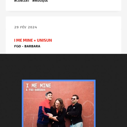
#CONCERT
#MUSIQUE
29
FÉV
2024
I ME MINE + UNISUN
FGO - BARBARA