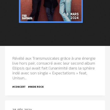
Révélé aux Transmusicales grâce à une énergie
live hors pair, consacré avec leur second album
Ellipsis qui avait fait l’unanimité dans la sphère
indé avec son single « Expectations » feat,
Unisun...
#CONCERT
#INDIE ROCK
28
FÉV
2024