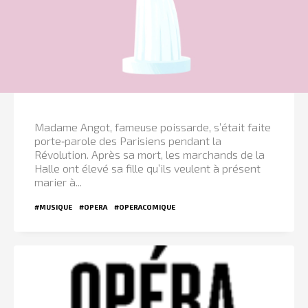
Madame Angot, fameuse poissarde, s’était faite
porte‑parole des Parisiens pendant la
Révolution. Après sa mort, les marchands de la
Halle ont élevé sa fille qu’ils veulent à présent
marier à...
#MUSIQUE
#OPERA
#OPERACOMIQUE