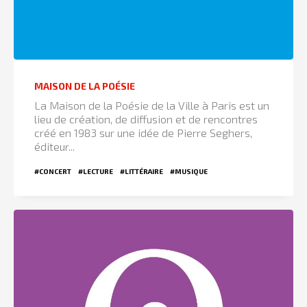
MAISON DE LA POÉSIE
La Maison de la Poésie de la Ville à Paris est un
lieu de création, de diffusion et de rencontres
créé en 1983 sur une idée de Pierre Seghers,
éditeur...
#CONCERT
#LECTURE
#LITTÉRAIRE
#MUSIQUE