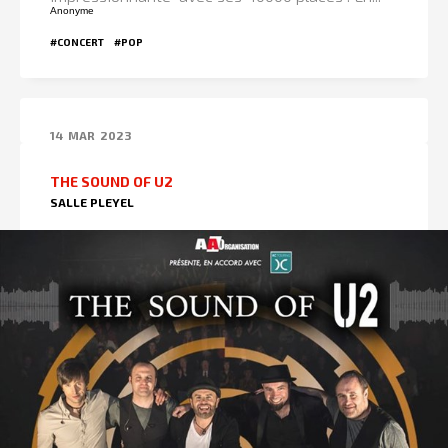
Anonyme
#CONCERT
#POP
14
MAR
2023
THE SOUND OF U2
SALLE PLEYEL