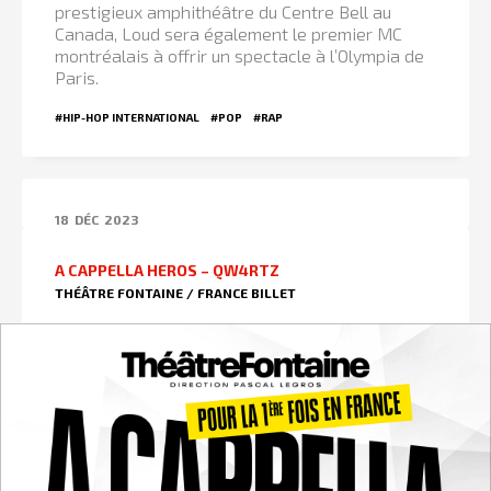
prestigieux amphithéâtre du Centre Bell au
Canada, Loud sera également le premier MC
montréalais à offrir un spectacle à l’Olympia de
Paris.
#HIP-HOP INTERNATIONAL
#POP
#RAP
18
DÉC
2023
A CAPPELLA HEROS – QW4RTZ
THÉÂTRE FONTAINE / FRANCE BILLET