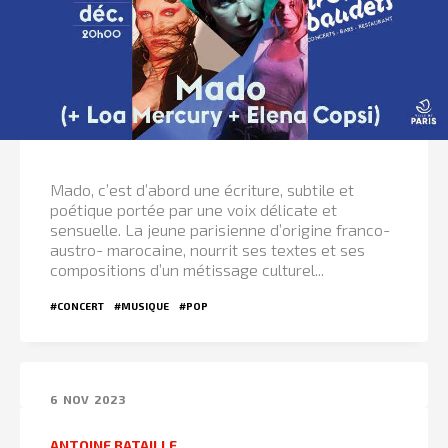
Mado, c’est d’abord une écriture, subtile et
poétique portée par une voix délicate et
sensuelle. La jeune parisienne d’origine franco-
austro- marocaine, nourrit ses textes et ses
compositions d’un métissage culturel...
#CONCERT
#MUSIQUE
#POP
6
NOV
2023
ANTOINE BATAILLE