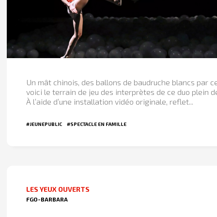
Un mât chinois, des ballons de baudruche blancs par ce
voici le terrain de jeu des interprètes de ce duo plein 
À l’aide d’une installation vidéo originale, reflet...
#JEUNEPUBLIC
#SPECTACLE EN FAMILLE
LES YEUX OUVERTS
FGO-BARBARA