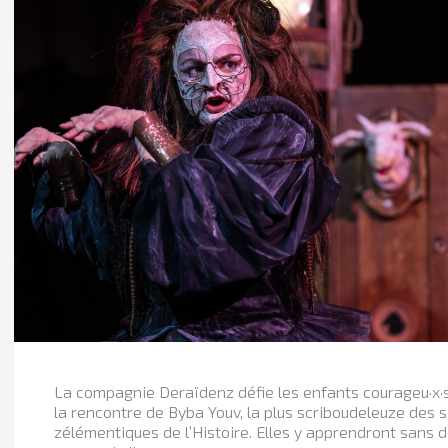
La compagnie Deraïdenz défie les enfants courageu·x·se
la rencontre de Byba Youv, la plus scriboudeleuze des 
zélémentiques de l’Histoire. Elles y apprendront sans 