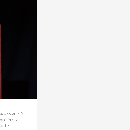
s : venir à
sorcières
doute