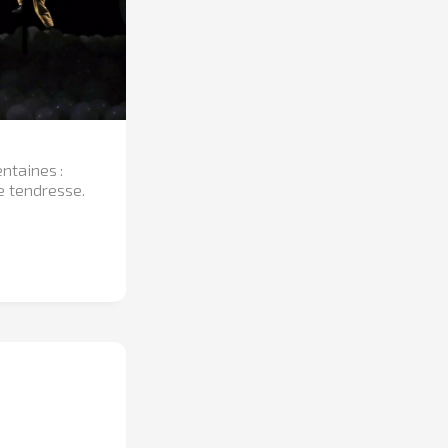
ntaines :
de tendresse.