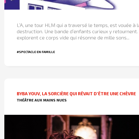
L’A, une tour HLM qui a traversé le temps, est vouée à l
destruction. Une bande d’enfants curieux y retournent. 
explorent ce corps vide qui résonne de mille sons...
#SPECTACLE EN FAMILLE
BYBA YOUV, LA SORCIÈRE QUI RÊVAIT D’ÊTRE UNE CHÈVRE
THÉÂTRE AUX MAINS NUES