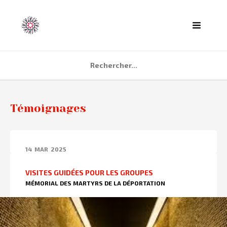
ACCUEIL
Témoignages
AGENDA
PARTENAIRES
14
MAR
2025
TÉMOIGNAGES
VISITES GUIDÉES POUR LES GROUPES
QUI SOMMES NOUS ?
MÉMORIAL DES MARTYRS DE LA DÉPORTATION
CONTACT