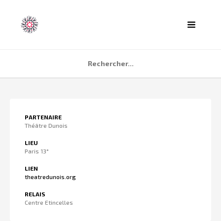
ACCUEIL
PARTENAIRE
AGENDA
Théâtre Dunois
PARTENAIRES
LIEU
Paris 13°
TÉMOIGNAGES
LIEN
QUI SOMMES NOUS ?
theatredunois.org
CONTACT
RELAIS
Centre Etincelles