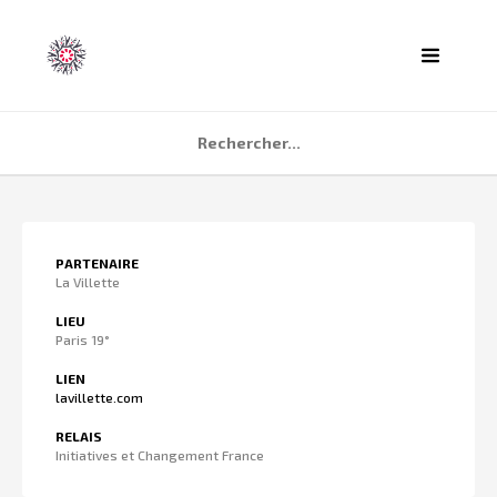
ACCUEIL
PARTENAIRE
AGENDA
La Villette
PARTENAIRES
LIEU
Paris 19°
TÉMOIGNAGES
LIEN
QUI SOMMES NOUS ?
lavillette.com
CONTACT
RELAIS
Initiatives et Changement France