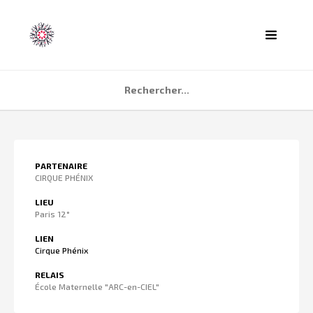
ACCUEIL
PARTENAIRE
AGENDA
CIRQUE PHÉNIX
PARTENAIRES
LIEU
Paris 12°
TÉMOIGNAGES
LIEN
QUI SOMMES NOUS ?
Cirque Phénix
CONTACT
RELAIS
École Maternelle "ARC-en-CIEL"