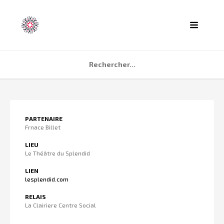
ACCUEIL
PARTENAIRE
AGENDA
Frnace Billet
PARTENAIRES
LIEU
Le Théâtre du Splendid
TÉMOIGNAGES
LIEN
QUI SOMMES NOUS ?
lesplendid.com
CONTACT
RELAIS
La Clairiere Centre Social