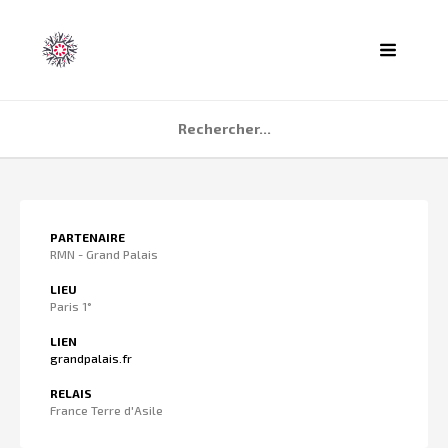
ACCUEIL
PARTENAIRE
AGENDA
RMN - Grand Palais
PARTENAIRES
LIEU
Paris 1°
TÉMOIGNAGES
LIEN
QUI SOMMES NOUS ?
grandpalais.fr
CONTACT
RELAIS
France Terre d'Asile