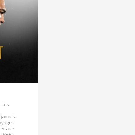
n les
r jamais
voyager
e Stade
Périer,