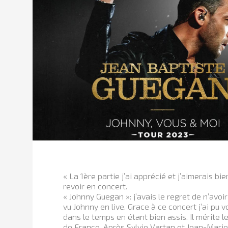
« La 1ère partie j’ai apprécié et j’aimerais bie
revoir en concert.
« Johnny Guegan »: j’avais le regret de n’avoi
vu Johnny en live. Grace à ce concert j’ai pu 
dans le temps en étant bien assis. Il mérite l
de France. Après Sylvie Vartan et Jean-Marie 