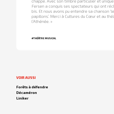
chappe. Avec son timbre particulier et uniqu
Fersen a conquis ses spectateurs qui ont ré
bis. Et nous avons pu entendre sa chanson ‘l
papillons’. Merci à Cultures du Cœur et au thé
l’Athénée. »
#THÉÂTRE MUSICAL
VOIR AUSSI
Forêts à défendre
Décaméron
Liniker