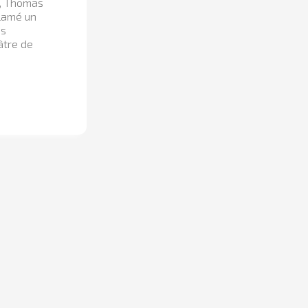
e, Thomas
clamé un
es
âtre de