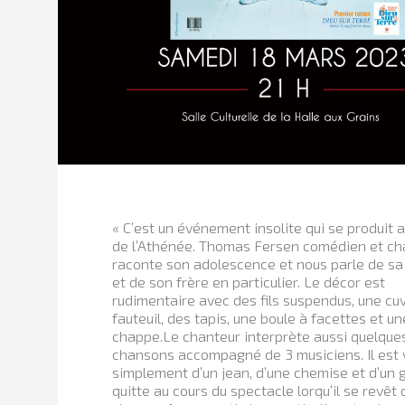
« C’est un événement insolite qui se produit 
de l’Athénée. Thomas Fersen comédien et ch
raconte son adolescence et nous parle de sa 
et de son frère en particulier. Le décor est
rudimentaire avec des fils suspendus, une cuv
fauteuil, des tapis, une boule à facettes et un
chappe.Le chanteur interprète aussi quelque
chansons accompagné de 3 musiciens. Il est 
simplement d’un jean, d’une chemise et d’un gi
quitte au cours du spectacle lorqu’il se revêt 