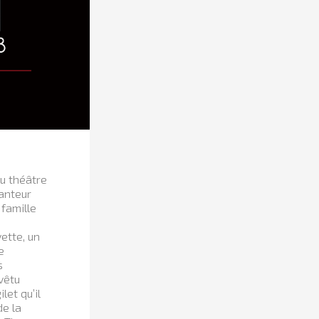
au théâtre
anteur
famille
ette, un
e
s
vêtu
let qu’il
de la