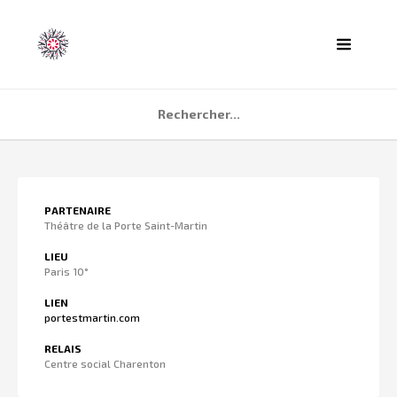
ACCUEIL
PARTENAIRE
AGENDA
Théâtre de la Porte Saint-Martin
PARTENAIRES
LIEU
Paris 10°
TÉMOIGNAGES
LIEN
QUI SOMMES NOUS ?
portestmartin.com
CONTACT
RELAIS
Centre social Charenton