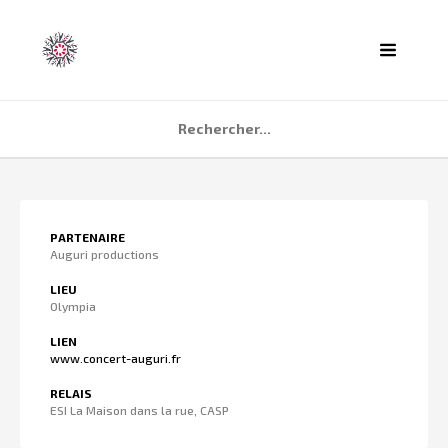
ACCUEIL
PARTENAIRE
AGENDA
Auguri productions
PARTENAIRES
LIEU
Olympia
TÉMOIGNAGES
LIEN
QUI SOMMES NOUS ?
www.concert-auguri.fr
CONTACT
RELAIS
ESI La Maison dans la rue, CASP