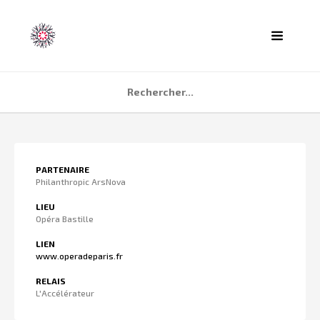
ACCUEIL
PARTENAIRE
AGENDA
Philanthropic ArsNova
PARTENAIRES
LIEU
Opéra Bastille
TÉMOIGNAGES
LIEN
QUI SOMMES NOUS ?
www.operadeparis.fr
CONTACT
RELAIS
L'Accélérateur