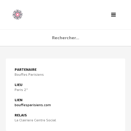
ACCUEIL
PARTENAIRE
AGENDA
Bouffes Parisiens
PARTENAIRES
LIEU
Paris 2°
TÉMOIGNAGES
LIEN
QUI SOMMES NOUS ?
bouffesparisiens.com
CONTACT
RELAIS
La Clairiere Centre Social