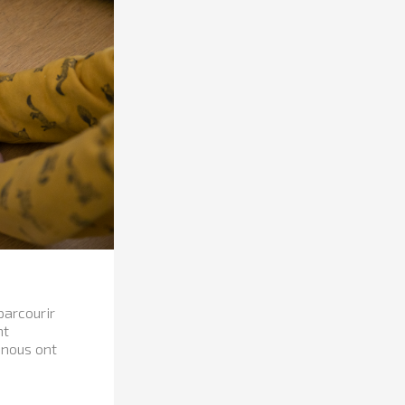
parcourir
nt
s nous ont