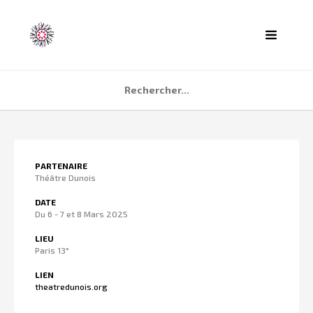
ACCUEIL
PARTENAIRE
AGENDA
Théâtre Dunois
PARTENAIRES
DATE
Du 6 - 7 et 8 Mars 2025
TÉMOIGNAGES
LIEU
QUI SOMMES NOUS ?
Paris 13°
CONTACT
LIEN
theatredunois.org