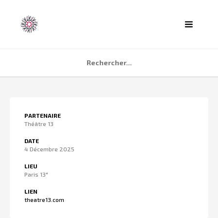
ACCUEIL
PARTENAIRE
AGENDA
Théâtre 13
PARTENAIRES
DATE
4 Décembre 2025
TÉMOIGNAGES
LIEU
QUI SOMMES NOUS ?
Paris 13°
CONTACT
LIEN
theatre13.com