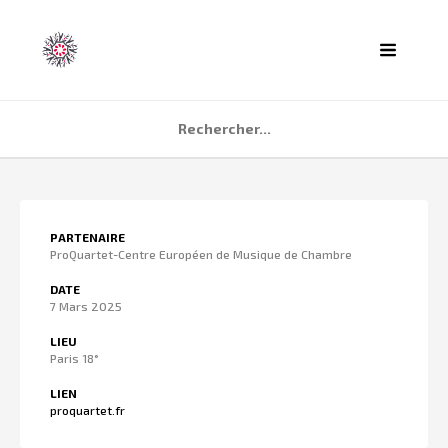
ACCUEIL
PARTENAIRE
AGENDA
ProQuartet-Centre Européen de Musique de Chambre
PARTENAIRES
DATE
7 Mars 2025
TÉMOIGNAGES
LIEU
QUI SOMMES NOUS ?
Paris 18°
CONTACT
LIEN
proquartet.fr