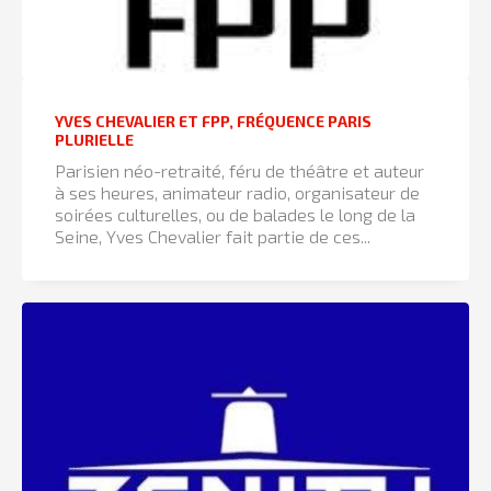
YVES CHEVALIER ET FPP, FRÉQUENCE PARIS
PLURIELLE
Parisien néo-retraité, féru de théâtre et auteur
à ses heures, animateur radio, organisateur de
soirées culturelles, ou de balades le long de la
Seine, Yves Chevalier fait partie de ces...