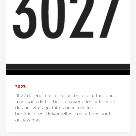
3027
3027 défend le droit à l’accès à la culture pour
tous, sans distinction, à travers des actions et
des activités gratuites pour tous les
bénéficiaires. Universelles, ces actions sont
accessibles...