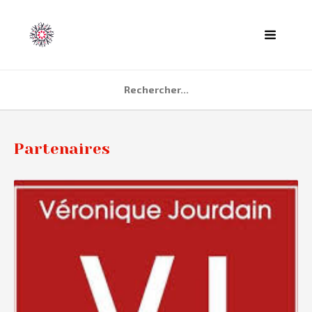
ACCUEIL
Partenaires
AGENDA
PARTENAIRES
TÉMOIGNAGES
QUI SOMMES NOUS ?
CONTACT